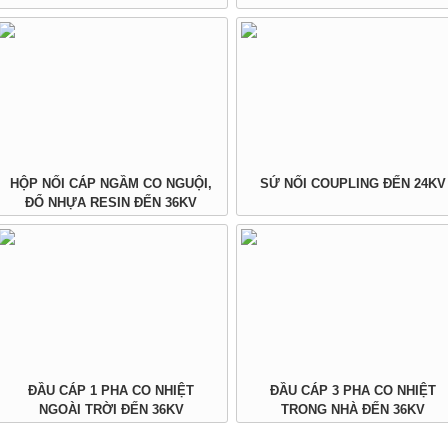
HỘP NỐI CÁP NGẦM CO NGUỘI,
SỨ NỐI COUPLING ĐẾN 24KV
ĐỔ NHỰA RESIN ĐẾN 36KV
ĐẦU CÁP 1 PHA CO NHIỆT
ĐẦU CÁP 3 PHA CO NHIỆT
NGOÀI TRỜI ĐẾN 36KV
TRONG NHÀ ĐẾN 36KV