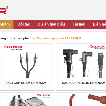
 phẩm
Đối tác
Dự án tiêu biểu
Tài liệu
Liên h
rang chủ
>
Sản phẩm
>
Phụ kiện cáp ngầm CELLPACK
ĐẦU CÁP NGẦM ĐẾN 36KV
ĐẦU CÁP PLUG-IN ĐẾN 36KV