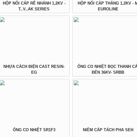
HỘP NỐI CÁP RẼ NHÁNH 1,2KV -
HỘP NỐI CÁP THẲNG 1,2KV - 
T..V..AK SERIES
EUROLINE
NHỰA CÁCH ĐIỆN CAST RESIN-
ỐNG CO NHIỆT BỌC THANH CÁ
EG
ĐẾN 36KV- SRBB
ỐNG CO NHIỆT SR1F3
NIÊM CÁP TÁCH PHA SEH