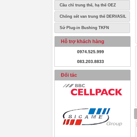
Cầu chì trung thế, hạ thế OEZ
Chống sét van trung thế DERVASIL
Sứ Plug-in Bushing TKFN
Hỗ trợ khách hàng
0974.525.999
083.203.8833
Đối tác