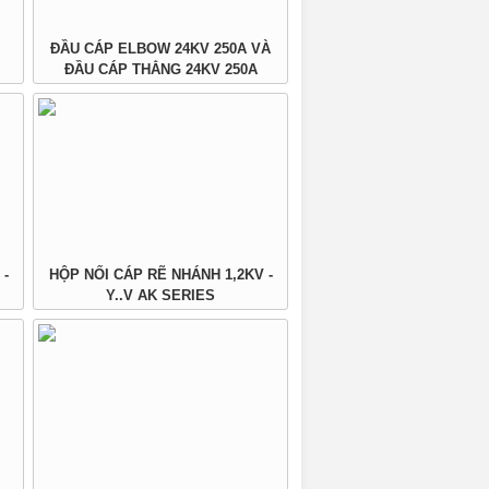
ĐẦU CÁP ELBOW 24KV 250A VÀ
ĐẦU CÁP THẲNG 24KV 250A
 -
HỘP NỐI CÁP RẼ NHÁNH 1,2KV -
Y..V AK SERIES