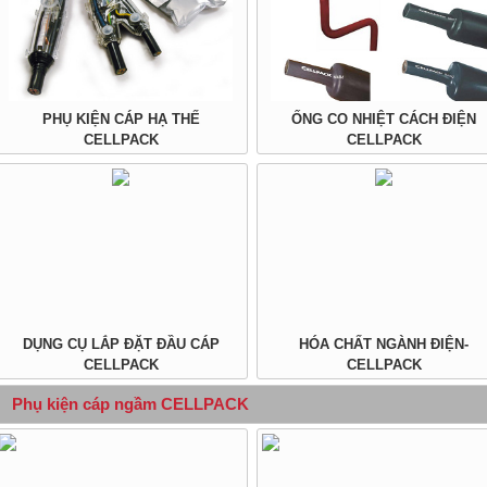
PHỤ KIỆN CÁP HẠ THẾ
ỐNG CO NHIỆT CÁCH ĐIỆN
CELLPACK
CELLPACK
DỤNG CỤ LẮP ĐẶT ĐẦU CÁP
HÓA CHẤT NGÀNH ĐIỆN-
CELLPACK
CELLPACK
Phụ kiện cáp ngầm CELLPACK