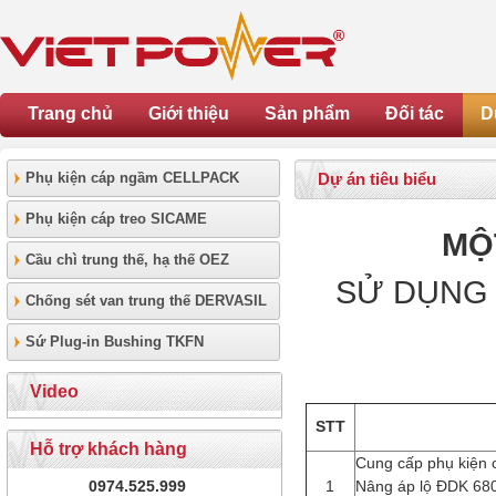
Trang chủ
Giới thiệu
Sản phẩm
Đối tác
D
Phụ kiện cáp ngầm CELLPACK
Dự án tiêu biểu
Phụ kiện cáp treo SICAME
MỘ
Cầu chì trung thế, hạ thế OEZ
SỬ DỤNG 
Chống sét van trung thế DERVASIL
Sứ Plug-in Bushing TKFN
Video
STT
Hỗ trợ khách hàng
Cung cấp phụ kiện 
0974.525.999
1
Nâng áp lộ ĐDK 680