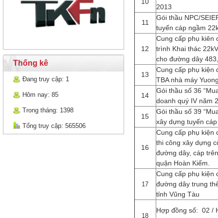
10
2013
Gói thầu NPC/SEIER
11
tuyến cáp ngầm 22
Cung cấp phụ kiên 
12
trình Khai thác 22k
cho đường dây 483,
Thống kê
Cung cấp phụ kiện 
13
Đang truy cập: 1
TBA nhà máy Yuon
Gói thầu số 36 “Mua
Hôm nay: 85
14
doanh quý IV năm 2
Trong tháng: 1398
Gói thầu số 39 “Mua
15
xây dựng tuyến cá
Tổng truy cập: 565506
Cung cấp phụ kiện 
thi công xây dựng c
16
đường dây, cáp trê
quận Hoàn Kiếm.
Cung cấp phụ kiện
đường dây trung thế
17
tỉnh Vũng Tàu
Hợp đồng số: 02 /
18