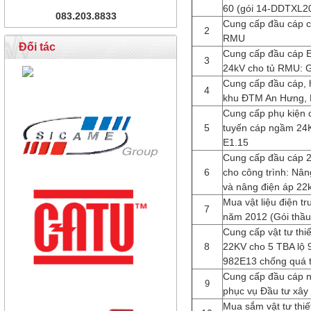
60 (gói 14-DDTXL2
083.203.8833
Cung cấp đầu cáp 
2
RMU
Đối tác
Cung cấp đầu cáp E
3
24kV cho tủ RMU: 
Cung cấp đầu cáp, 
4
khu ĐTM An Hưng,
Cung cấp phụ kiện
5
tuyến cáp ngầm 2
E1.15
Cung cấp đầu cáp 2
6
cho công trình: Nâ
và nâng điện áp 22
Mua vật liệu điện t
7
năm 2012 (Gói thầ
Cung cấp vật tư thiế
8
22KV cho 5 TBA lộ 
982E13 chống quá t
Cung cấp đầu cáp 
9
phục vụ Đầu tư xâ
Mua sắm vật tư thiế