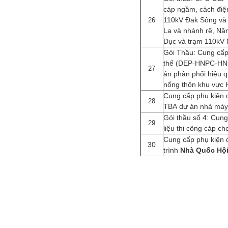
cáp ngầm, cách điệ
110kV Đak Sông và
26
La và nhánh rẽ, Nâ
Đục và trạm 110kV
Gói Thầu: Cung cấp
thế (DEP-HNPC-HN
27
án phân phối hiệu qu
nống thôn khu vực H
Cung cấp phụ kiện 
28
TBA dự án nhà máy 
Gói thầu số 4: Cun
29
liệu thi công cáp c
Cung cấp phụ kiện 
30
trình
Nhà Quốc Hội