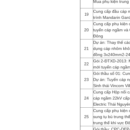
Mua phụ kiện trung
Cung cấp đầu cáp n
19
trình Mandarin Gar
Cung cấp phụ kiện 
20
tuyến cáp ngầm và 
Đông
Dự án: Thay thế cá
21
dụng cáp nhôm khô
đồng 3x240mm2-24k
Gói 2-ĐTXD-2013: 
22
mới tuyến cáp ngầ
Gói thầu số 01: Cu
23
Dự án: Tuyến cáp 
Sinh thái Vincom Vil
Cung cấp Hộp nối 
24
cáp ngầm 22kV cấp
Electric Thái Nguyê
Cung cấp phụ kiện c
25
sung tụ bù trung th
trung thế khi vực 
Gói thầu: CPC-DEP-