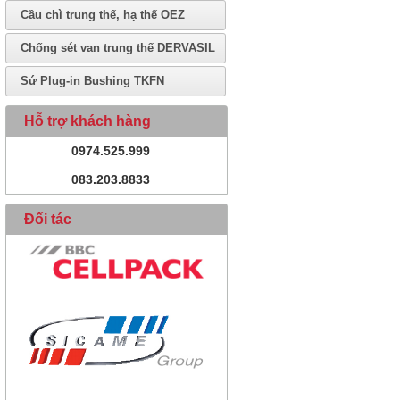
Cầu chì trung thế, hạ thế OEZ
Chống sét van trung thế DERVASIL
Sứ Plug-in Bushing TKFN
Hỗ trợ khách hàng
0974.525.999
083.203.8833
Đối tác