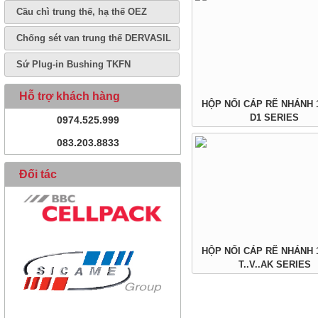
Cầu chì trung thế, hạ thế OEZ
Chống sét van trung thế DERVASIL
Sứ Plug-in Bushing TKFN
Hỗ trợ khách hàng
HỘP NỐI CÁP RẼ NHÁNH 1
D1 SERIES
0974.525.999
083.203.8833
Đối tác
HỘP NỐI CÁP RẼ NHÁNH 1
T..V..AK SERIES