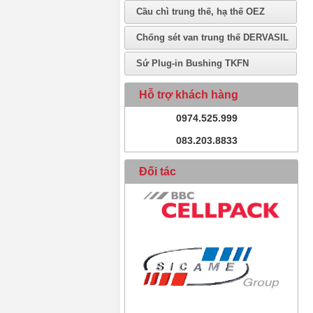
Cầu chì trung thế, hạ thế OEZ
Chống sét van trung thế DERVASIL
Sứ Plug-in Bushing TKFN
Hỗ trợ khách hàng
0974.525.999
083.203.8833
Đối tác