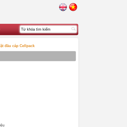
ệ
ặt đầu cáp Cellpack
iệu