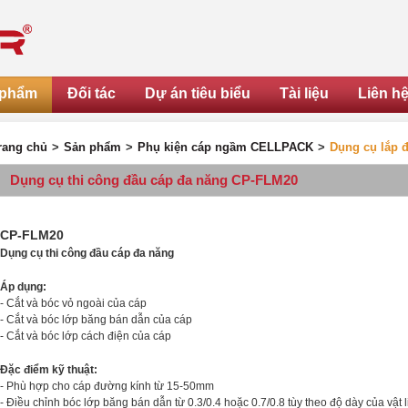
 phẩm
Đối tác
Dự án tiêu biểu
Tài liệu
Liên h
rang chủ
>
Sản phẩm
>
Phụ kiện cáp ngầm CELLPACK
>
Dụng cụ lắp đ
Dụng cụ thi công đầu cáp đa năng CP-FLM20
CP-FLM20
Dụng cụ thi công đầu cáp đa năng
Áp dụng:
- Cắt và bóc vỏ ngoài của cáp
- Cắt và bóc lớp băng bán dẫn của cáp
- Cắt và bóc lớp cách điện của cáp
Đặc điểm kỹ thuật:
- Phù hợp cho cáp đường kính từ 15-50mm
- Điều chỉnh bóc lớp băng bán dẫn từ 0.3/0.4 hoặc 0.7/0.8 tùy theo độ dày của vật l