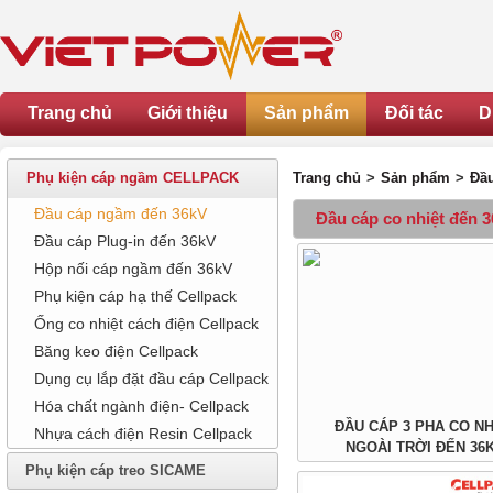
Trang chủ
Giới thiệu
Sản phẩm
Đối tác
D
Phụ kiện cáp ngầm CELLPACK
Trang chủ
>
Sản phẩm
>
Đầ
Đầu cáp ngầm đến 36kV
Đầu cáp co nhiệt đến 
Đầu cáp Plug-in đến 36kV
Hộp nối cáp ngầm đến 36kV
Phụ kiện cáp hạ thế Cellpack
Ống co nhiệt cách điện Cellpack
Băng keo điện Cellpack
Dụng cụ lắp đặt đầu cáp Cellpack
Hóa chất ngành điện- Cellpack
ĐẦU CÁP 3 PHA CO NH
Nhựa cách điện Resin Cellpack
NGOÀI TRỜI ĐẾN 36
Phụ kiện cáp treo SICAME