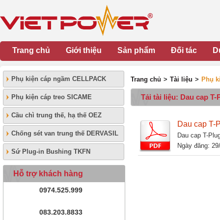
Trang chủ
Giới thiệu
Sản phẩm
Đối tác
D
Phụ kiện cáp ngầm CELLPACK
Trang chủ
>
Tài liệu
>
Phụ k
Tải tài liệu: Dau cap 
Phụ kiện cáp treo SICAME
Cầu chì trung thế, hạ thế OEZ
Dau cap T-P
Chống sét van trung thế DERVASIL
Dau cap T-Plu
Ngày đăng: 29
Sứ Plug-in Bushing TKFN
Hỗ trợ khách hàng
0974.525.999
083.203.8833